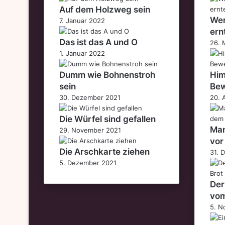
Auf dem Holzweg sein
Wer
7. Januar 2022
ern
Das ist das A und O
26. 
1. Januar 2022
Dumm wie Bohnenstroh
Him
sein
Bew
30. Dezember 2021
20. 
Die Würfel sind gefallen
Man
29. November 2021
vor
Die Arschkarte ziehen
31. 
5. Dezember 2021
Der
vom
5. N