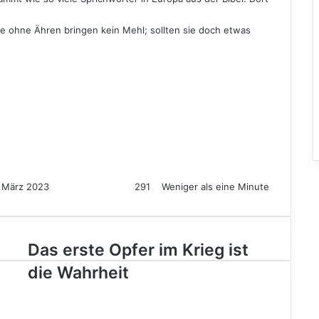
 ohne Ähren bringen kein Mehl; sollten sie doch etwas
. März 2023
291
Weniger als eine Minute
Das
Das erste Opfer im Krieg ist
erste
die Wahrheit
Opfer
im
Krieg