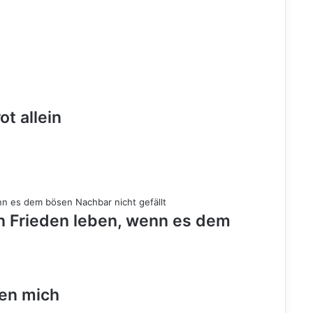
ist
die
Wahrheit
t allein
n Frieden leben, wenn es dem
gen mich