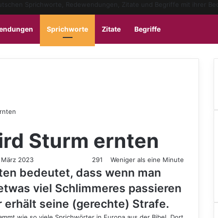
Sidebar
Skin u
endungen
Sprichworte
Zitate
Begriffe
ernten
ird Sturm ernten
. März 2023
291
Weniger als eine Minute
nten bedeutet, dass wenn man
 etwas viel Schlimmeres passieren
 erhält seine (gerechte) Strafe.
ammt wie so viele Sprichwörter in Europa aus der Bibel. Dort