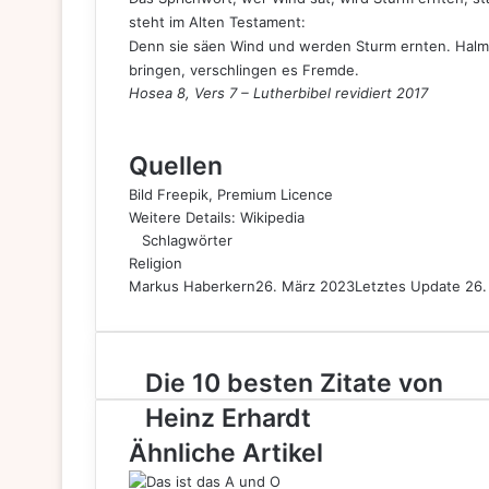
steht im Alten Testament:
Denn sie säen Wind und werden Sturm ernten. Halme
bringen, verschlingen es Fremde.
Hosea 8, Vers 7 – Lutherbibel revidiert 2017
Quellen
Bild
Freepik
, Premium Licence
Weitere Details:
Wik
ipedia
Schlagwörter
Religion
Markus Haberkern
26. März 2023
Letztes Update 26
Die
Die 10 besten Zitate von
10
Heinz Erhardt
besten
Zitate
Ähnliche Artikel
von