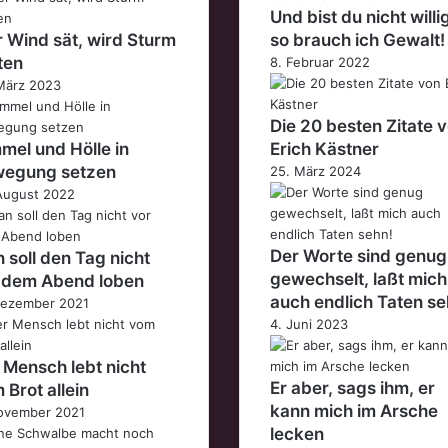
Und bist du nicht willi
 Wind sät, wird Sturm
so brauch ich Gewalt!
ten
8. Februar 2022
März 2023
Die 20 besten Zitate 
mel und Hölle in
Erich Kästner
egung setzen
25. März 2024
August 2022
Der Worte sind genug
 soll den Tag nicht
gewechselt, laßt mich
 dem Abend loben
auch endlich Taten se
Dezember 2021
4. Juni 2023
 Mensch lebt nicht
Er aber, sags ihm, er
 Brot allein
kann mich im Arsche
ovember 2021
lecken