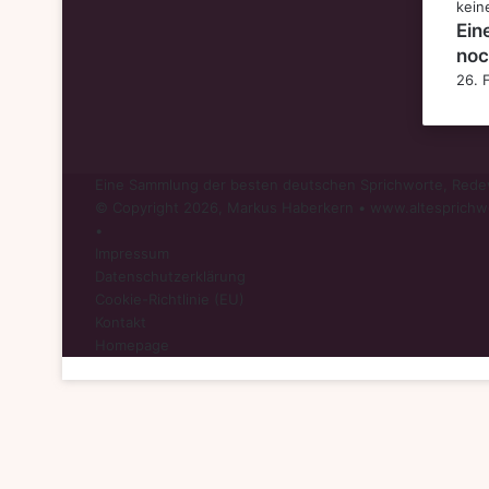
Ein
noc
26. 
Eine Sammlung der besten deutschen Sprichworte, Redew
© Copyright 2026, Markus Haberkern • www.altesprichw
•
Impressum
Datenschutzerklärung
Cookie-Richtlinie (EU)
Kontakt
Homepage
Schaltfläche
"Zurück
zum
Anfang"