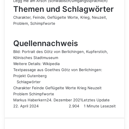
Legg me am Arsch (schwäbisch/umgangssprachlich)
Themen und Schlagwörter
Charakter
, 
Feinde
, 
Geflügelte Worte
, 
Krieg
, 
Neuzeit
, 
Problem
, 
Schimpfworte
Quellennachweis
Bild: Portrait des Götz von Berlichingen, Kupferstich,
Kölnisches Stadtmuseum
Weitere Details:
Wikipedia
Textpassage aus Goethes Götz von Berlichingen:
Projekt Gutenberg
Schlagwörter
Charakter
Feinde
Geflügelte Worte
Krieg
Neuzeit
Problem
Schimpfworte
Markus Haberkern
24. Dezember 2021
Letztes Update
22. April 2024
2.904
1 Minute Lesezeit