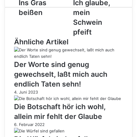
Ins
Ich
Ins Gras
Ich glaube,
Gras
glaube,
beißen
mein
beißen
mein
Schwein
Schwein
pfeift
pfeift
Ähnliche Artikel
Der Worte sind genug
gewechselt, laßt mich auch
endlich Taten sehn!
4. Juni 2023
Die Botschaft hör ich wohl,
allein mir fehlt der Glaube
6. Februar 2022