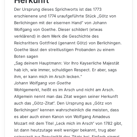
Herkunft
Der Ursprung dieses Sprichworts ist das 1773
erschienene und 1774 uraufgeführte Stück „Götz von
Berlichingen mit der eisernen Hand“ von Johann
Wolfgang von Goethe. Dieser schildert (etwas
verklärend) in dem Werk die Geschichte des
Reichsritters Gottfried (genannt Götz) von Berlichingen.
Goethe lässt den streitlustigen Probanden zu einem
Boten sagen
„Sag deinem Hauptmann: Vor Ihro Kayserliche Majestät
hab ich, wie immer, schuldigen Respect. Er aber, sags
ihm, er kann mich im Arsch lecken.“
Johann Wolfgang von Goethe
Wohlgemerkt, heißt es im Arsch und nicht am Arsch.
Allgemein nennt man das Zitat wegen seiner Herkunft
auch das „Götz-Zitat“. Den Ursprung aus „Götz von
Berlichingen“ kennen wahrscheinlich die meisten, dass
es aber auch einen Kanon von Wolfgang Amadeus
Mozart mit dem Titel „Leck mich im Arsch“ von 1782 gibt,
ist dann heutzutage weit weniger bekannt, trug aber
seinerzeit zur Popularität des Zitats bei. Einfach einmal