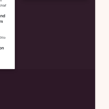
and
um
on