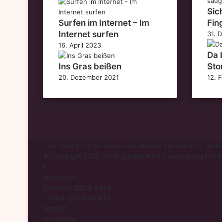
Sic
Surfen im Internet – Im
Fin
Internet surfen
31. 
16. April 2023
Da 
Ins Gras beißen
Sto
20. Dezember 2021
12. 
Eine Sammlung der besten deutschen Sprichworte, Redew
© Copyright 2026, Markus Haberkern • www.altesprichw
•
Impressum
Datenschutzerklärung
Cookie-Richtlinie (EU)
Kontakt
Homepage