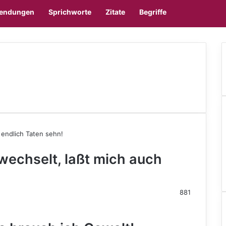
Sidebar
Skin u
endungen
Sprichworte
Zitate
Begriffe
wechselt, laßt mich auch
881