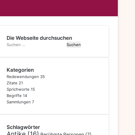
mschalten
Die Webseite durchsuchen
S
u
c
h
Kategorien
e
n
Redewendungen
35
n
Zitate
21
a
Sprichworte
15
c
Begriffe
14
h
Sammlungen
7
:
Schlagwörter
Antike
(16)
Berühmte Personen
(7)