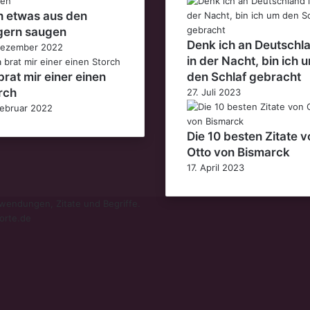
h etwas aus den
gern saugen
Denk ich an Deutschl
Dezember 2022
in der Nacht, bin ich 
brat mir einer einen
den Schlaf gebracht
rch
27. Juli 2023
Februar 2022
Die 10 besten Zitate v
Otto von Bismarck
17. April 2023
endungen, Zitate und Begriffe.
orte.de