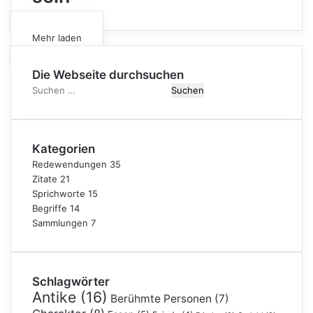
Mehr laden
Die Webseite durchsuchen
S
u
c
h
Kategorien
e
n
Redewendungen
35
n
Zitate
21
a
Sprichworte
15
c
Begriffe
14
h
Sammlungen
7
:
Schlagwörter
Antike
(16)
Berühmte Personen
(7)