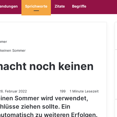
Sidebar
Skin u
endungen
Sprichworte
Zitate
Begriffe
mmer
 keinen Sommer
macht noch keinen
26. Februar 2022
199
1 Minute Lesezeit
einen Sommer wird verwendet,
lüsse ziehen sollte. Ein
 automatisch zu weiteren Erfolgen.