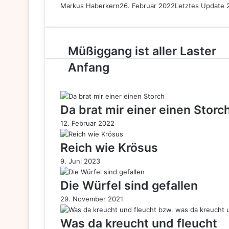
Markus Haberkern
26. Februar 2022
Letztes Update 
Müßiggang
Müßiggang ist aller Laster
ist
Anfang
aller
Laster
Anfang
Da brat mir einer einen Storc
12. Februar 2022
Reich wie Krösus
9. Juni 2023
Die Würfel sind gefallen
29. November 2021
Was da kreucht und fleucht