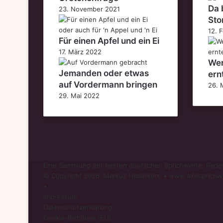
Da 
23. November 2021
Sto
12. 
Für einen Apfel und ein Ei
17. März 2022
Wer
Jemanden oder etwas
ern
auf Vordermann bringen
26. 
29. Mai 2022
Eine Sammlung der besten deutschen Sprichworte, Redew
© Copyright 2026, Markus Haberkern • www.altesprichw
•
Impressum
Datenschutzerklärung
Cookie-Richtlinie (EU)