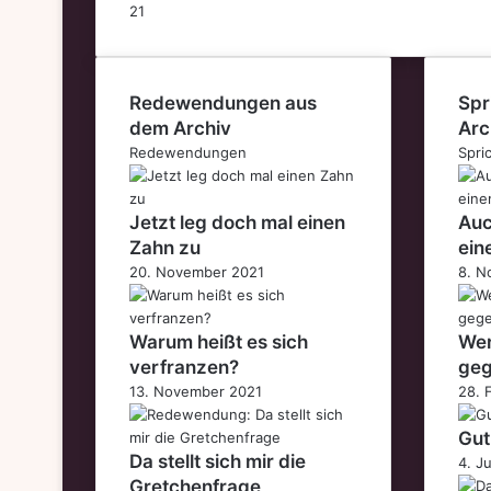
21
Redewendungen aus
Spr
dem Archiv
Arc
Redewendungen
Spri
Jetzt leg doch mal einen
Auc
Zahn zu
ein
20. November 2021
8. N
Warum heißt es sich
Wer 
verfranzen?
geg
13. November 2021
28. 
Gut
Da stellt sich mir die
4. J
Gretchenfrage