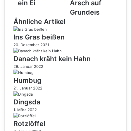
und
Arsch
ein Ei
Arsch auf
ein
auf
Grundeis
Ei
Grundeis
Ähnliche Artikel
Ins Gras beißen
20. Dezember 2021
Danach kräht kein Hahn
29. Januar 2022
Humbug
21. Januar 2022
Dingsda
1. März 2022
Rotzlöffel