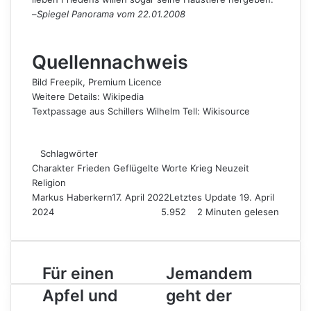
–
Spiegel Panorama vom 22.01.2008
Quellennachweis
Bild
Freepik
, Premium Licence
Weitere Details:
Wikipedia
Textpassage aus Schillers Wilhelm Tell:
Wikisource
Schlagwörter
Charakter
Frieden
Geflügelte Worte
Krieg
Neuzeit
Religion
Markus Haberkern
17. April 2022
Letztes Update 19. April
2024
5.952
2 Minuten gelesen
Für
Jemandem
Für einen
Jemandem
einen
geht
Apfel und
geht der
Apfel
der