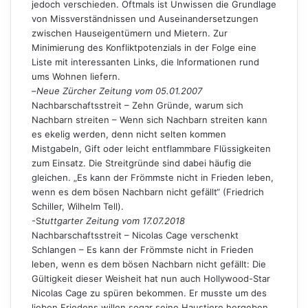
jedoch verschieden. Oftmals ist Unwissen die Grundlage
von Missverständnissen und Auseinandersetzungen
zwischen Hauseigentümern und Mietern. Zur
Minimierung des Konfliktpotenzials in der Folge eine
Liste mit interessanten Links, die Informationen rund
ums Wohnen liefern.
–
Neue Zürcher Zeitung vom 05.01.2007
Nachbarschaftsstreit – Zehn Gründe, warum sich
Nachbarn streiten – Wenn sich Nachbarn streiten kann
es ekelig werden, denn nicht selten kommen
Mistgabeln, Gift oder leicht entflammbare Flüssigkeiten
zum Einsatz. Die Streitgründe sind dabei häufig die
gleichen. „Es kann der Frömmste nicht in Frieden leben,
wenn es dem bösen Nachbarn nicht gefällt“ (Friedrich
Schiller, Wilhelm Tell).
-S
tuttgarter Zeitung vom 17.07.2018
Nachbarschaftsstreit – Nicolas Cage verschenkt
Schlangen – Es kann der Frömmste nicht in Frieden
leben, wenn es dem bösen Nachbarn nicht gefällt: Die
Gültigkeit dieser Weisheit hat nun auch Hollywood-Star
Nicolas Cage zu spüren bekommen. Er musste um des
lieben Friedens willen sogar seine Haustiere hergeben.