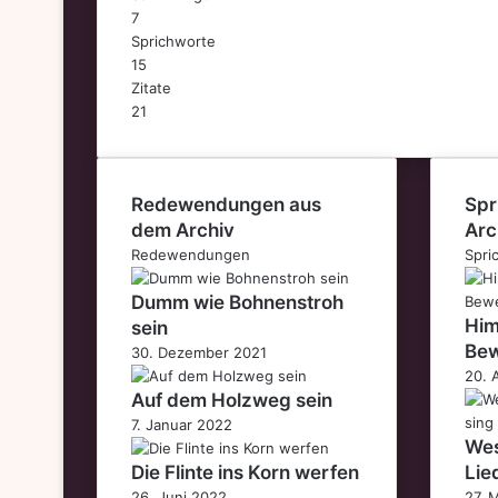
7
Sprichworte
15
Zitate
21
Redewendungen aus
Spr
dem Archiv
Arc
Redewendungen
Spri
Dumm wie Bohnenstroh
Him
sein
Bew
30. Dezember 2021
20. 
Auf dem Holzweg sein
7. Januar 2022
Wes
Die Flinte ins Korn werfen
Lie
26. Juni 2022
27. 