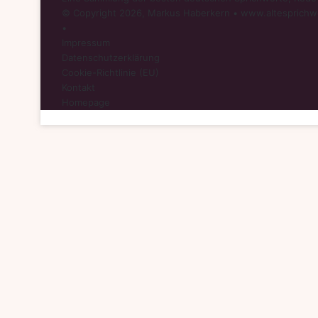
© Copyright 2026, Markus Haberkern • www.altesprichw
•
Impressum
Datenschutzerklärung
Cookie-Richtlinie (EU)
Kontakt
Homepage
Schaltfläche
"Zurück
zum
Anfang"