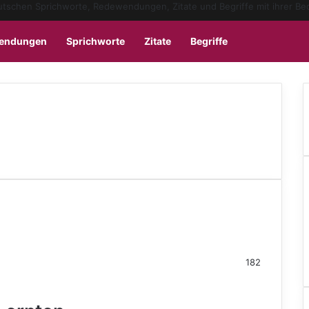
Sidebar
Skin u
endungen
Sprichworte
Zitate
Begriffe
182