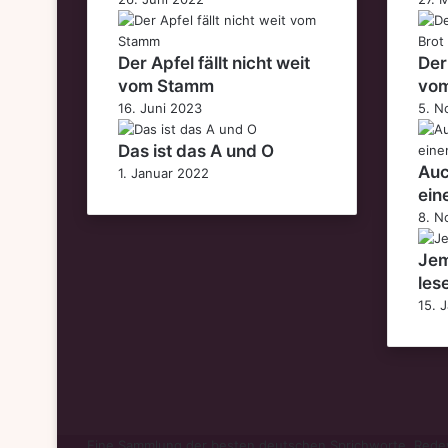
Der Apfel fällt nicht weit
Der
vom Stamm
vom
16. Juni 2023
5. N
Das ist das A und O
Auc
1. Januar 2022
ein
8. N
Jem
les
15. 
Eine Sammlung der besten deutschen Sprichworte, Redew