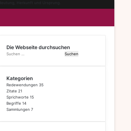
mschalten
Die Webseite durchsuchen
S
u
c
h
Kategorien
e
n
Redewendungen
35
n
Zitate
21
a
Sprichworte
15
c
Begriffe
14
h
Sammlungen
7
: