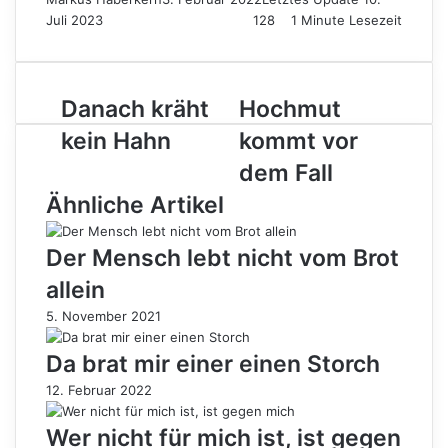
Juli 2023
128
1 Minute Lesezeit
Danach
Hochmut
Danach kräht
Hochmut
kräht
kommt
kein Hahn
kommt vor
kein
vor
Hahn
dem
dem Fall
Fall
Ähnliche Artikel
Der Mensch lebt nicht vom Brot
allein
5. November 2021
Da brat mir einer einen Storch
12. Februar 2022
Wer nicht für mich ist, ist gegen