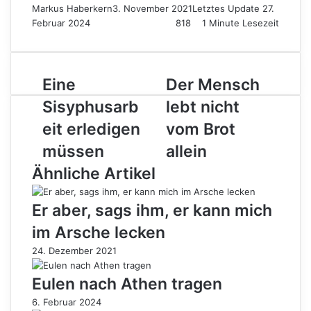
Markus Haberkern
3. November 2021
Letztes Update 27.
Februar 2024
818
1 Minute Lesezeit
Eine
Der
Eine
Der Mensch
Sisyphusarbeit
Mensch
Sisyphusarb
lebt nicht
erledigen
lebt
müssen
nicht
eit erledigen
vom Brot
vom
müssen
allein
Brot
allein
Ähnliche Artikel
Er aber, sags ihm, er kann mich
im Arsche lecken
24. Dezember 2021
Eulen nach Athen tragen
6. Februar 2024