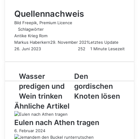
Quellennachweis
Bild
Freepik
, Premium Licence
Schlagwörter
Antike
Krieg
Rom
Markus Haberkern
29. November 2021
Letztes Update
26. Juni 2023
252
1 Minute Lesezeit
Wasser
Den
Wasser
Den
predigen
gordischen
predigen und
gordischen
und
Knoten
Wein
lösen
Wein trinken
Knoten lösen
trinken
Ähnliche Artikel
Eulen nach Athen tragen
6. Februar 2024